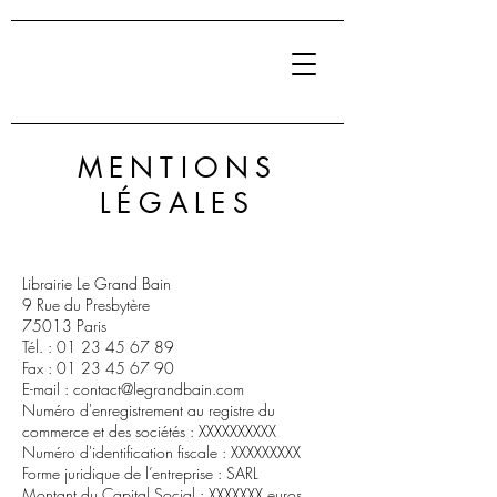
MENTIONS
LÉGALES
Librairie Le Grand Bain
9 Rue du Presbytère
75013 Paris
Tél. :
01 23 45 67 89
Fax :
01 23 45 67 90
E-mail :
contact@legrandbain.com
Numéro d'enregistrement au registre du
commerce et des sociétés : XXXXXXXXXX
Numéro d'identification fiscale : XXXXXXXXX
Forme juridique de l’entreprise : SARL
Montant du Capital Social : XXXXXXX euros